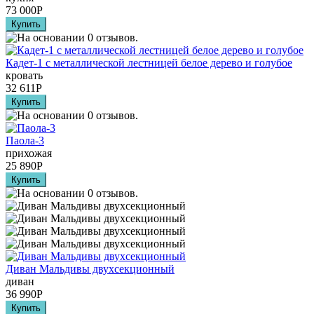
73 000
Р
Кадет-1 с металлической лестницей белое дерево и голубое
кровать
32 611
Р
Паола-3
прихожая
25 890
Р
Диван Мальдивы двухсекционный
диван
36 990
Р