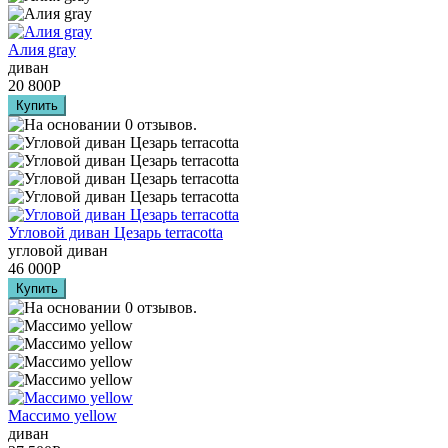
Алия grаy
диван
20 800
Р
Угловой диван Цезарь terracotta
угловой диван
46 000
Р
Массимо yellow
диван