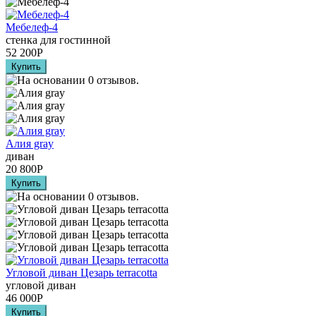
Мебелеф-4
стенка для гостинной
52 200
Р
Алия grаy
диван
20 800
Р
Угловой диван Цезарь terracotta
угловой диван
46 000
Р