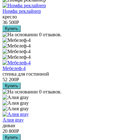
Нимфа реклайнер
кресло
36 500
Р
Мебелеф-4
стенка для гостинной
52 200
Р
Алия grаy
диван
20 800
Р