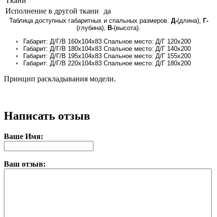
Ткани
Исполнение в другой ткани
да
Таблица доступных габаритных и спальных размеров.
Д-
(длина),
Г-
(глубина),
В-
(высота).
Габарит: Д/Г/В 160х104х83 Спальное место: Д/Г 120х200
Габарит: Д/Г/В 180х104х83 Спальное место: Д/Г 140х200
Габарит: Д/Г/В 195х104х83 Спальное место: Д/Г 155х200
Габарит: Д/Г/В 220х104х83 Спальное место: Д/Г 180х200
Принцип раскладывания модели.
Написать отзыв
Ваше Имя:
Ваш отзыв: