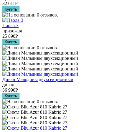
32 611
Р
Паола-3
прихожая
25 890
Р
Диван Мальдивы двухсекционный
диван
36 990
Р