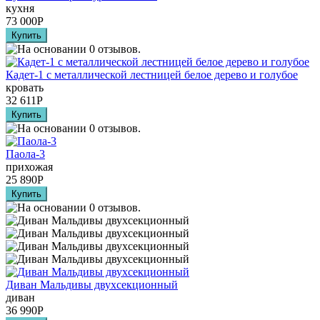
кухня
73 000
Р
Кадет-1 с металлической лестницей белое дерево и голубое
кровать
32 611
Р
Паола-3
прихожая
25 890
Р
Диван Мальдивы двухсекционный
диван
36 990
Р