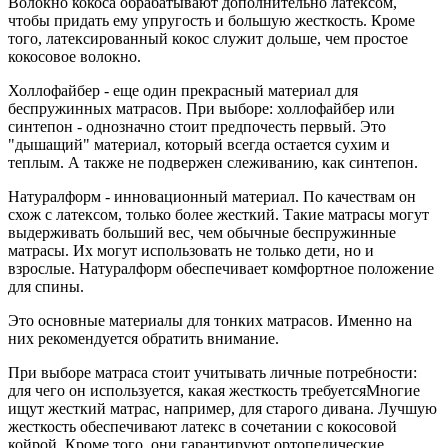
Волокно кокоса обрабатывают дополнительно латексом,
чтобы придать ему упругость и большую жесткость. Кроме
того, латексированный кокос служит дольше, чем простое
кокосовое волокно.
Холлофайбер - еще один прекрасный материал для
беспружинных матрасов. При выборе: холлофайбер или
синтепон - однозначно стоит предпочесть первый. Это
"дышащий" материал, который всегда остается сухим и
теплым. А также не подвержен слеживанию, как синтепон.
Натуралформ - инновационный материал. По качествам он
схож с латексом, только более жесткий. Такие матрасы могут
выдерживать больший вес, чем обычные беспружинные
матрасы. Их могут использовать не только дети, но и
взрослые. Натуралформ обеспечивает комфортное положение
для спины.
Это основные материалы для тонких матрасов. Именно на
них рекомендуется обратить внимание.
При выборе матраса стоит учитывать личные потребности:
для чего он используется, какая жесткость требуетсяМногие
ищут жесткий матрас, например, для старого дивана. Лучшую
жесткость обеспечивают латекс в сочетании с кокосовой
койрой. Кроме того, они гарантируют ортопедические