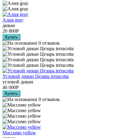
Алия grаy
диван
20 800
Р
Угловой диван Цезарь terracotta
угловой диван
46 000
Р
Массимо yellow