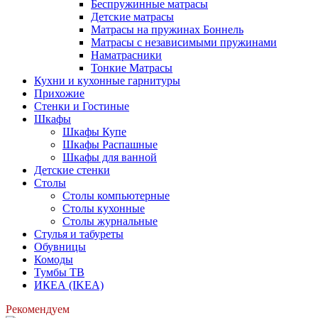
Беспружинные матрасы
Детские матрасы
Матрасы на пружинах Боннель
Матрасы с независимыми пружинами
Наматрасники
Тонкие Матрасы
Кухни и кухонные гарнитуры
Прихожие
Стенки и Гостиные
Шкафы
Шкафы Купе
Шкафы Распашные
Шкафы для ванной
Детские стенки
Столы
Столы компьютерные
Столы кухонные
Столы журнальные
Стулья и табуреты
Обувницы
Комоды
Тумбы ТВ
ИКЕА (IKEA)
Рекомендуем