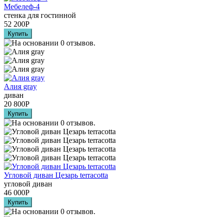
Мебелеф-4
стенка для гостинной
52 200
Р
Алия grаy
диван
20 800
Р
Угловой диван Цезарь terracotta
угловой диван
46 000
Р