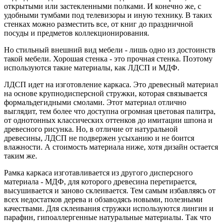
открытыми или застекленными полками. И конечно же, с
удобными тумбами под телевизоры и иную технику. В таких
стенках можно разместить все, от книг до праздничной
посуды и предметов коллекционирования.
Но стильный внешний вид мебели - лишь одно из достоинств
такой мебели. Хорошая стенка - это прочная стенка. Поэтому
используются такие материалы, как ЛДСП и МДФ.
ЛДСП идет на изготовление каркаса. Это древесный материал
на основе крупнодисперсной стружки, которая связывается
формальдегидными смолами. Этот материал отлично
выглядит, тем более что доступна огромная цветовая палитра,
от однотонных классических оттенков до имитации шпона и
древесного рисунка. Но, в отличие от натуральной
древесины, ЛДСП не подвержен усыханию и не боится
влажности. А стоимость материала ниже, хотя дизайн остается
таким же.
Рамка каркаса изготавливается из другого дисперсного
материала - МДФ, для которого древесина перетирается,
высушивается и заново склеивается. Тем самым избавляясь от
всех недостатков дерева и обзаводясь новыми, полезными
качествами. Для склеивания стружки используются лингин и
парафин, гипоаллергенные натуральные материалы. Так что