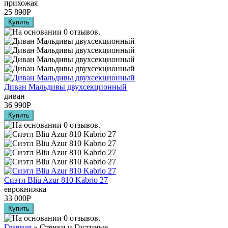
прихожая
25 890
Р
Диван Мальдивы двухсекционный
диван
36 990
Р
Сиэтл Bliu Azur 810 Kabrio 27
еврокнижка
33 000
Р
Главная
» Стенки и Гостиные