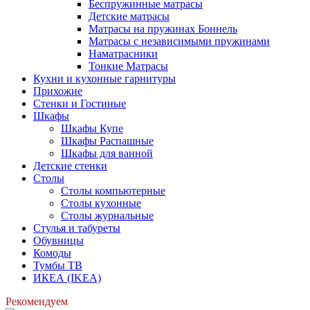
Беспружинные матрасы
Детские матрасы
Матрасы на пружинах Боннель
Матрасы с независимыми пружинами
Наматрасники
Тонкие Матрасы
Кухни и кухонные гарнитуры
Прихожие
Стенки и Гостиные
Шкафы
Шкафы Купе
Шкафы Распашные
Шкафы для ванной
Детские стенки
Столы
Столы компьютерные
Столы кухонные
Столы журнальные
Стулья и табуреты
Обувницы
Комоды
Тумбы ТВ
ИКЕА (IKEA)
Рекомендуем