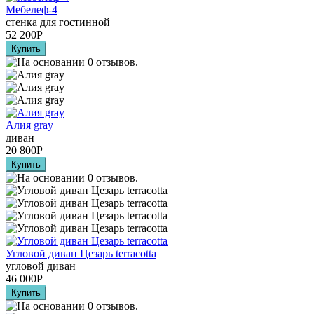
Мебелеф-4
стенка для гостинной
52 200
Р
Алия grаy
диван
20 800
Р
Угловой диван Цезарь terracotta
угловой диван
46 000
Р