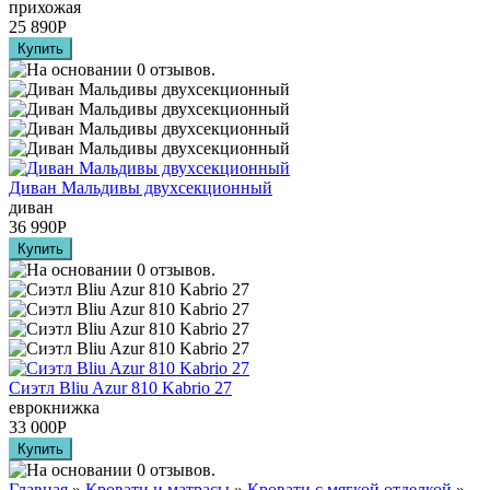
прихожая
25 890
Р
Диван Мальдивы двухсекционный
диван
36 990
Р
Сиэтл Bliu Azur 810 Kabrio 27
еврокнижка
33 000
Р
Главная
»
Кровати и матрасы
»
Кровати с мягкой отделкой
»