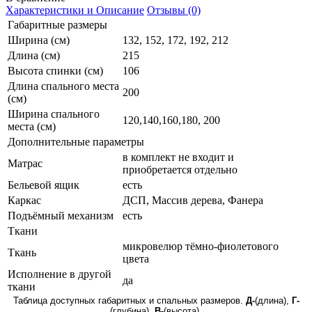
Характеристики и Описание
Отзывы (0)
Габаритные размеры
Ширина (см)
132, 152, 172, 192, 212
Длина (см)
215
Высота спинки (см)
106
Длина спального места
200
(см)
Ширина спального
120,140,160,180, 200
места (см)
Дополнительные параметры
в комплект не входит и
Матрас
приобретается отдельно
Бельевой ящик
есть
Каркас
ДСП, Массив дерева, Фанера
Подъёмный механизм
есть
Ткани
микровелюр тёмно-фиолетового
Ткань
цвета
Исполнение в другой
да
ткани
Таблица доступных габаритных и спальных размеров.
Д-
(длина),
Г-
(глубина),
В-
(высота).