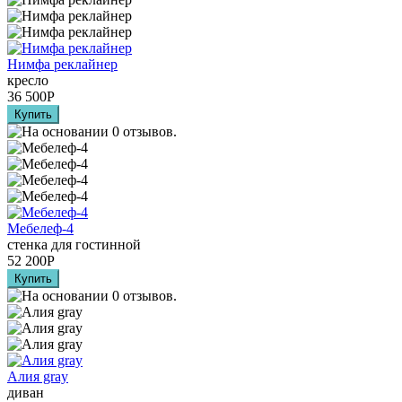
Нимфа реклайнер
кресло
36 500
Р
Мебелеф-4
стенка для гостинной
52 200
Р
Алия grаy
диван