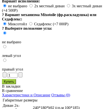
Вариант исполнения:
не выбрано
2х местный диван
3х местный диван
(+4 500
Р
)
?
Вариант механизма Mixotoile (фр.раскладушка) или
Седафлекс:
Миксотойл
Седафлекс (+7 000
Р
)
?
Выберите положение угла:
не выбрано
левый угол
правый угол
В закладки
В сравнение
Характеристики и Описание
Отзывы (0)
Габаритные размеры
Диван 2х-
240*180*h92 (сп.м 100*185)