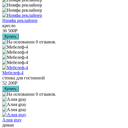
Нимфа реклайнер
кресло
36 500
Р
Мебелеф-4
стенка для гостинной
52 200
Р
Алия grаy
диван