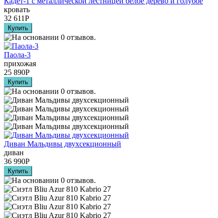
Кадет-1 с металлической лестницей белое дерево и голубое
кровать
32 611
Р
Паола-3
прихожая
25 890
Р
Диван Мальдивы двухсекционный
диван
36 990
Р