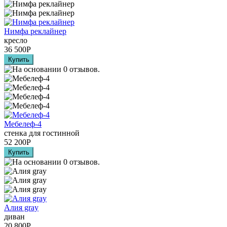
Нимфа реклайнер
кресло
36 500
Р
Мебелеф-4
стенка для гостинной
52 200
Р
Алия grаy
диван
20 800
Р